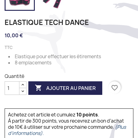
ELASTIQUE TECH DANCE
10,00 €
TTC
Elastique pour effectuer les étirements
8 emplacements
Quantité

favorite_border
AJOUTER AU PANIER
Achetez cet article et cumulez
10
points
.
À partir de 300 points, vous recevrez un bon d’achat
de 10€ à utiliser sur votre prochaine commande.
(Plus
d'informations).