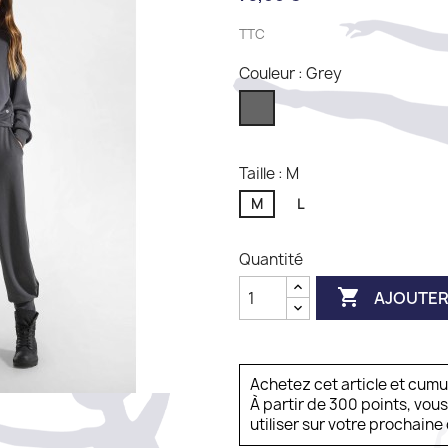
TTC
Couleur : Grey
Grey
Taille : M
M
L
Quantité

AJOUTER
Achetez cet article et cum
À partir de 300 points, vou
utiliser sur votre prochai