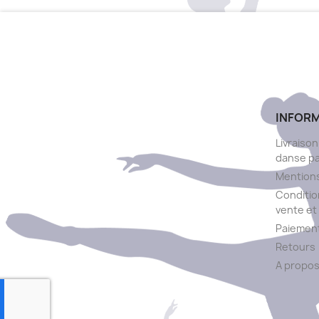
INFOR
Livraison
danse p
Mentions
Conditio
vente et 
Paiement
Retours
A propo