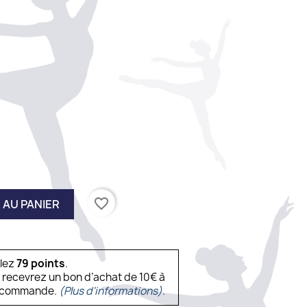
favorite_border
 AU PANIER
ulez
79
points
.
s recevrez un bon d’achat de 10€ à
ne commande.
(Plus d'informations).