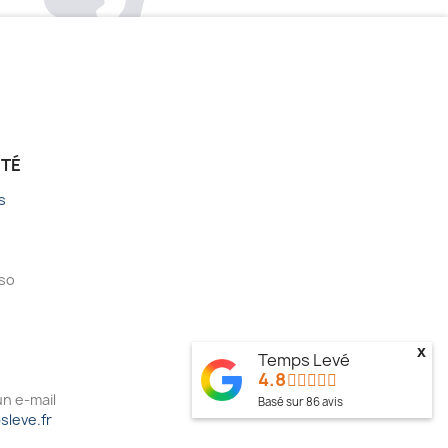
ÉTÉ
s
sso
x
Temps Levé
4.8
n e-mail
Basé sur
86
avis
leve.fr