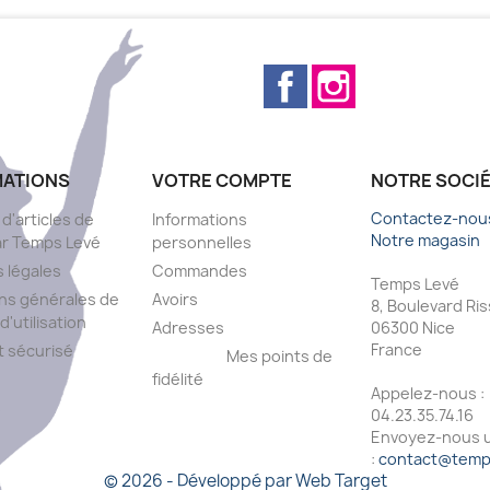
Facebook
Instagram
MATIONS
VOTRE COMPTE
NOTRE SOCI
Contactez-nou
 d'articles de
Informations
Notre magasin
ar Temps Levé
personnelles
 légales
Commandes
Temps Levé
ns générales de
Avoirs
8, Boulevard Ri
d'utilisation
Adresses
06300 Nice
France
 sécurisé
Mes points de
fidélité
Appelez-nous :
s
04.23.35.74.16
Envoyez-nous u
:
contact@temps
© 2026 - Développé par Web Target