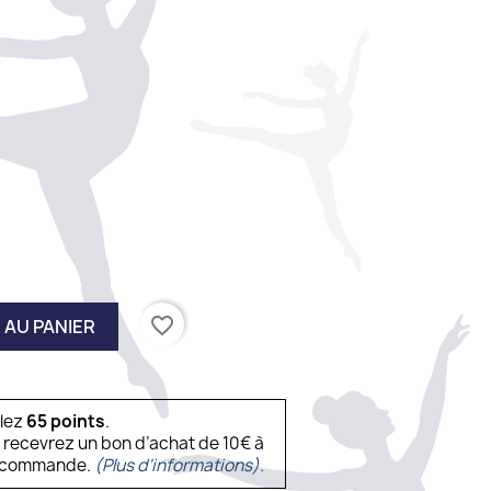
favorite_border
 AU PANIER
ulez
65
points
.
s recevrez un bon d’achat de 10€ à
ne commande.
(Plus d'informations).