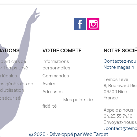
Facebook
Instagram
MATIONS
VOTRE COMPTE
NOTRE SOCI
Contactez-nou
 d'articles de
Informations
Notre magasin
ar Temps Levé
personnelles
 légales
Commandes
Temps Levé
ns générales de
Avoirs
8, Boulevard Ri
d'utilisation
Adresses
06300 Nice
France
 sécurisé
Mes points de
fidélité
Appelez-nous :
s
04.23.35.74.16
Envoyez-nous u
:
contact@temps
© 2026 - Développé par Web Target