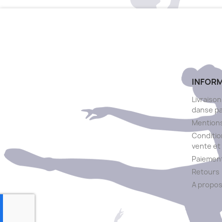
INFOR
Livraison
danse p
Mentions
Conditio
vente et 
Paiement
Retours
A propo