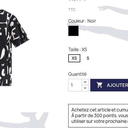
TTC
Couleur : Noir
Noir
Taille : XS
XS
S
Quantité

AJOUTER
Achetez cet article et cum
À partir de 300 points, vou
utiliser sur votre prochai