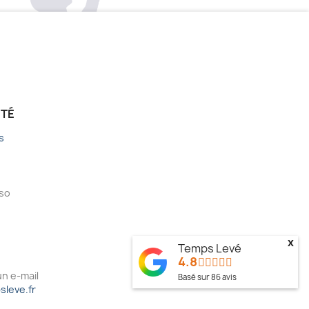
ÉTÉ
s
sso
x
Temps Levé
4.8
n e-mail
Basé sur
86
avis
leve.fr