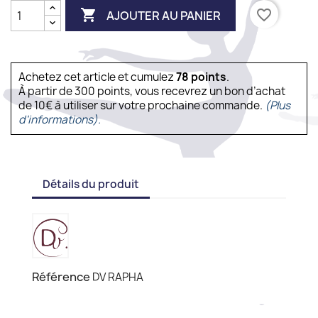

favorite_border
AJOUTER AU PANIER
Achetez cet article et cumulez
78
points
.
À partir de 300 points, vous recevrez un bon d’achat
de 10€ à utiliser sur votre prochaine commande.
(Plus
d'informations).
Détails du produit
Référence
DV RAPHA