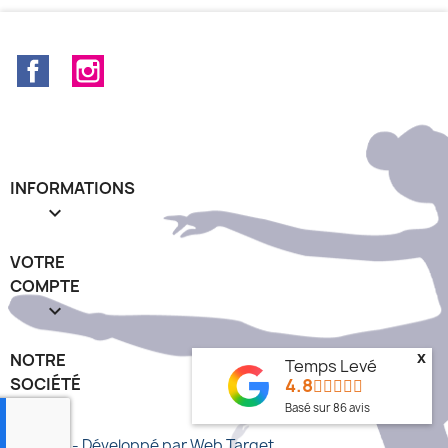
Facebook
Instagram
INFORMATIONS

VOTRE
COMPTE

x
NOTRE
Temps Levé
4.8
SOCIÉTÉ
keyboard_arrow_down
Basé sur
86
avis
© 2026 - Développé par Web Target