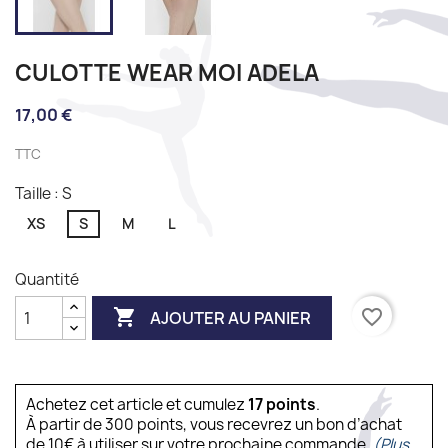
CULOTTE WEAR MOI ADELA
17,00 €
TTC
Taille : S
XS
S
M
L
Quantité

favorite_border
AJOUTER AU PANIER
Achetez cet article et cumulez
17
points
.
À partir de 300 points, vous recevrez un bon d’achat
de 10€ à utiliser sur votre prochaine commande.
(Plus