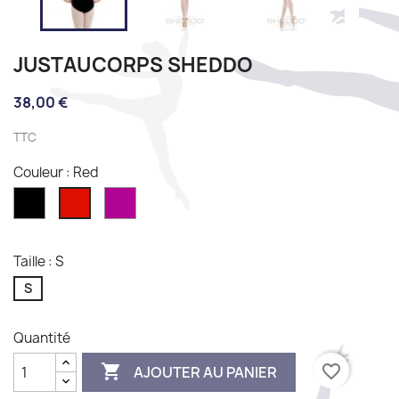
JUSTAUCORPS SHEDDO
38,00 €
TTC
Couleur : Red
Noir
Bachata
Red
Taille : S
S
Quantité

favorite_border
AJOUTER AU PANIER