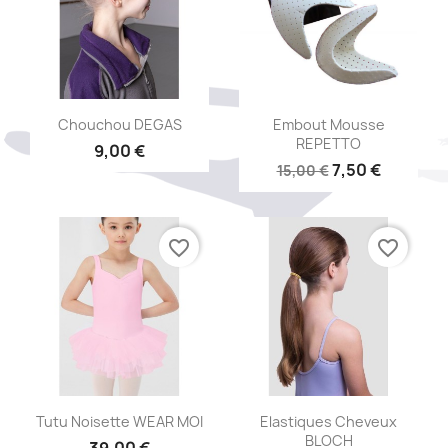
Aperçu rapide
Aperçu rapide


Chouchou DEGAS
Embout Mousse
REPETTO
9,00 €
7,50 €
15,00 €
favorite_border
favorite_border
Aperçu rapide
Aperçu rapide


Tutu Noisette WEAR MOI
Elastiques Cheveux
BLOCH