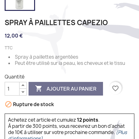
SPRAY À PAILLETTES CAPEZIO
12,00 €
TTC
Spray à paillettes argentées
Peut être utilisé sur la peau, les cheveux et le tissu
Quantité

favorite_border
AJOUTER AU PANIER

Rupture de stock
Achetez cet article et cumulez
12
points
.
À partir de 300 points, vous recevrez un bon d’achat
de 10€ à utiliser sur votre prochaine commande.
(Plus
d'informations).