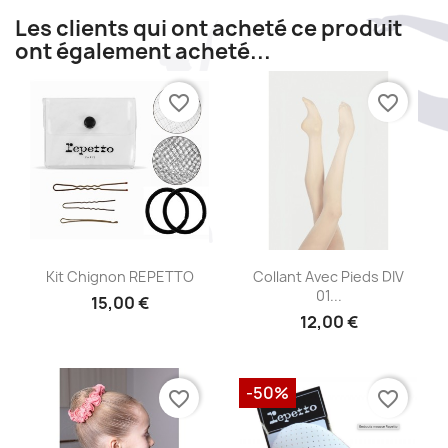
Les clients qui ont acheté ce produit
ont également acheté...
favorite_border
favorite_border
Aperçu rapide
Aperçu rapide


Kit Chignon REPETTO
Collant Avec Pieds DIV
01...
15,00 €
12,00 €
-50%
favorite_border
favorite_border