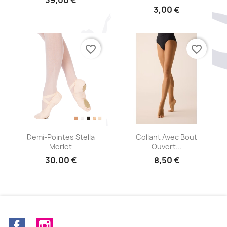
39,00 €
3,00 €
favorite_border
favorite_border
Aperçu rapide
Aperçu rapide


Demi-Pointes Stella
Collant Avec Bout
Merlet
Ouvert...
30,00 €
8,50 €
Facebook
Instagram