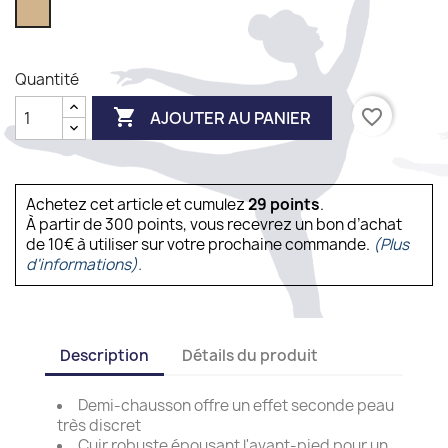
Nude
Quantité

favorite_border
AJOUTER AU PANIER
Achetez cet article et cumulez
29
points
.
À partir de 300 points, vous recevrez un bon d’achat
de 10€ à utiliser sur votre prochaine commande.
(Plus
d'informations).
Description
Détails du produit
Demi-chausson offre un effet seconde peau
très discret
Cuir robuste épousant l'avant-pied pour un