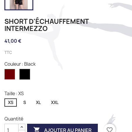
SHORT D'ÉCHAUFFEMENT
INTERMEZZO
41,00 €
TTC
Couleur : Black
Granate
Black
Taille : XS
XS
S
XL
XXL
Quantité

favorite_border
AJOUTER AU PANIER