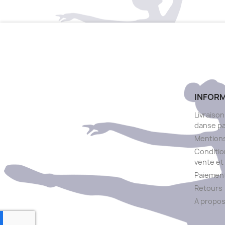
INFOR
Livraison
danse p
Mentions
Conditio
vente et 
Paiement
Retours
A propo