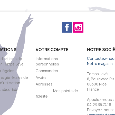
Facebook
Instagram
MATIONS
VOTRE COMPTE
NOTRE SOCI
Contactez-nou
 d'articles de
Informations
Notre magasin
ar Temps Levé
personnelles
 légales
Commandes
Temps Levé
ns générales de
Avoirs
8, Boulevard Ri
d'utilisation
Adresses
06300 Nice
France
 sécurisé
Mes points de
fidélité
Appelez-nous :
s
04.23.35.74.16
Envoyez-nous u
:
contact@temps