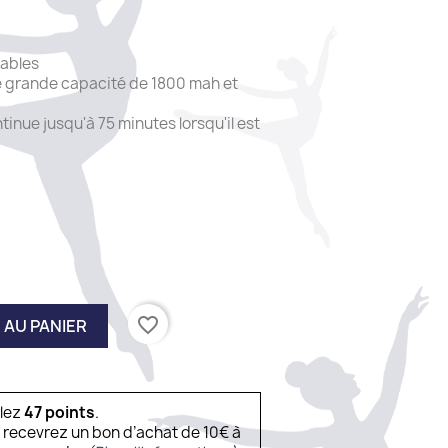
lables
e grande capacité de 1800 mah et
ontinue jusqu'à 75 minutes lorsqu'il est
favorite_border
 AU PANIER
ulez
47
points
.
s recevrez un bon d’achat de 10€ à