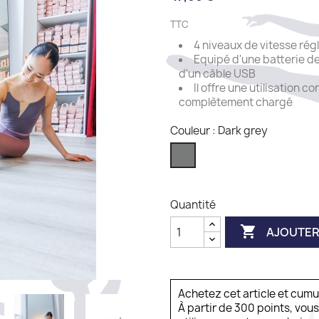
TTC
4 niveaux de vitesse rég
Equipé d'une batterie d
d'un câble USB
Il offre une utilisation c
complètement chargé
Couleur : Dark grey
Dark
grey
Quantité

AJOUTER
Achetez cet article et cum
À partir de 300 points, vou