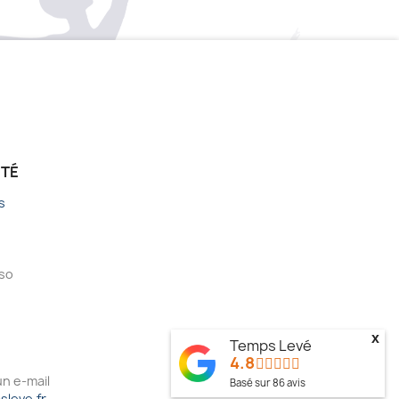
ÉTÉ
s
sso
x
Temps Levé
4.8
n e-mail
Basé sur
86
avis
leve.fr