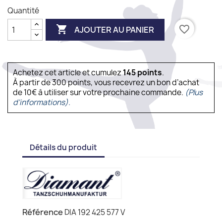
Quantité

favorite_border
AJOUTER AU PANIER
Achetez cet article et cumulez
145
points
.
À partir de 300 points, vous recevrez un bon d’achat
de 10€ à utiliser sur votre prochaine commande.
(Plus
d'informations).
Détails du produit
Référence
DIA 192 425 577 V