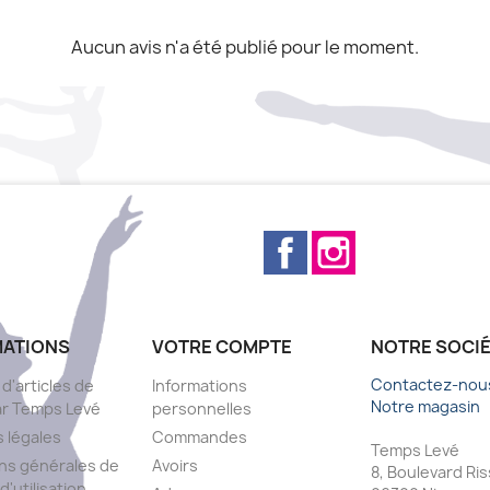
Aucun avis n'a été publié pour le moment.
Facebook
Instagram
MATIONS
VOTRE COMPTE
NOTRE SOCI
Contactez-nou
 d'articles de
Informations
Notre magasin
ar Temps Levé
personnelles
 légales
Commandes
Temps Levé
ns générales de
Avoirs
8, Boulevard Ri
d'utilisation