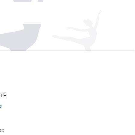
ÉTÉ
s
sso