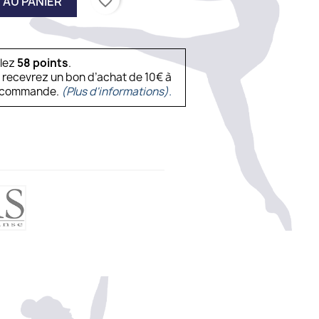
favorite_border
 AU PANIER
ulez
58
points
.
s recevrez un bon d’achat de 10€ à
ne commande.
(Plus d'informations).