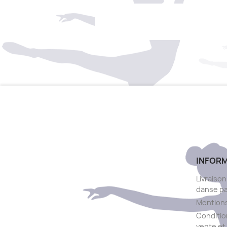
INFOR
Livraison
danse p
Mentions
Conditio
vente et 