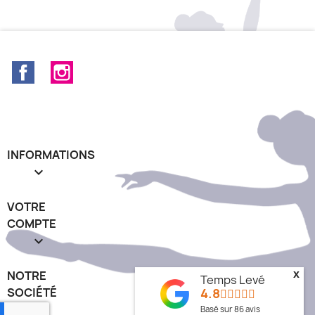
Facebook
Instagram
INFORMATIONS

VOTRE
COMPTE

NOTRE
x
Temps Levé
SOCIÉTÉ
4.8
keyboard_arrow_down
Basé sur
86
avis