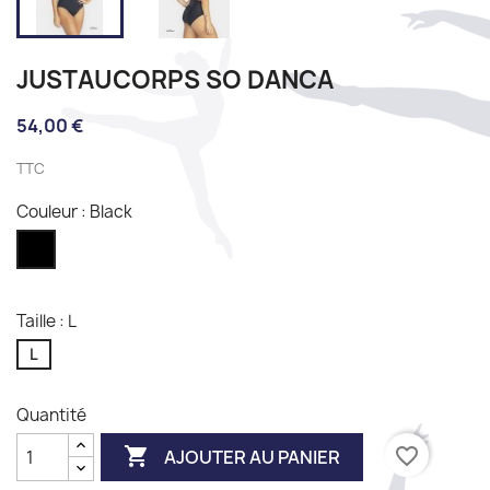
JUSTAUCORPS SO DANCA
54,00 €
TTC
Couleur : Black
Black
Taille : L
L
Quantité

favorite_border
AJOUTER AU PANIER