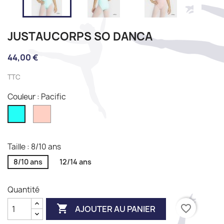
JUSTAUCORPS SO DANCA
44,00 €
TTC
Couleur : Pacific
Rose
Pacific
pétale
Taille : 8/10 ans
8/10 ans
12/14 ans
Quantité

favorite_border
AJOUTER AU PANIER