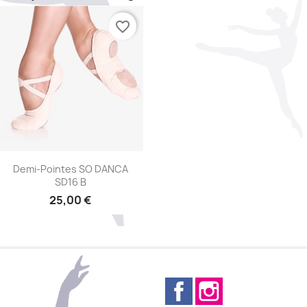
favorite_border
Aperçu rapide

Demi-Pointes SO DANCA
SD16 B
25,00 €
Facebook
Instagram