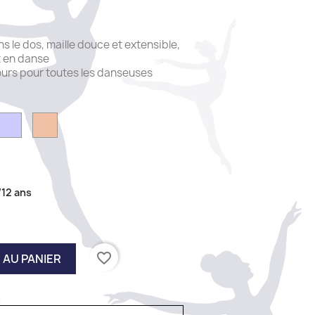
le dos, maille douce et extensible,
t en danse
cours pour toutes les danseuses
y
Lilac
Salmon
/12 ans
favorite_border
 AU PANIER