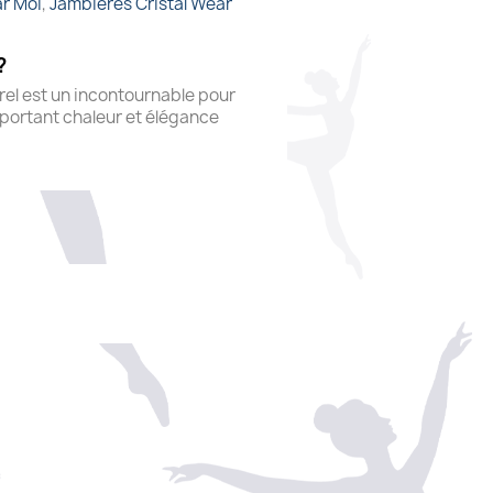
r Moi
,
Jambières Cristal Wear
?
l est un incontournable pour
portant chaleur et élégance