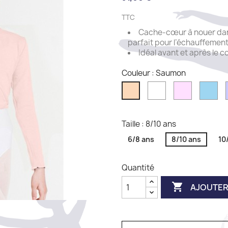
TTC
Cache-cœur à nouer dans 
parfait pour l’échauffemen
Idéal avant et après le 
Couleur : Saumon
White
Pink
Sk
Saumon
Taille : 8/10 ans
6/8 ans
8/10 ans
10
Quantité

AJOUTER