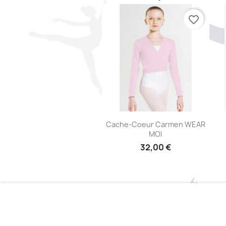
favorite_border
Aperçu rapide

Cache-Coeur Carmen WEAR
MOI
32,00 €