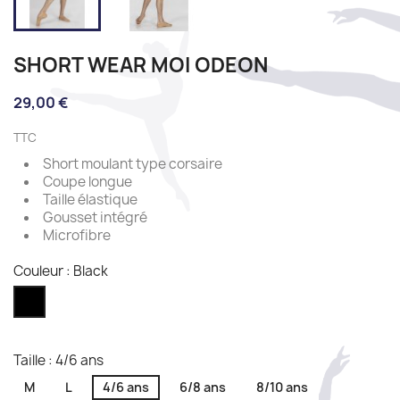
SHORT WEAR MOI ODEON
29,00 €
TTC
Short moulant type corsaire
Coupe longue
Taille élastique
Gousset intégré
Microfibre
Couleur : Black
Black
Taille : 4/6 ans
M
L
4/6 ans
6/8 ans
8/10 ans