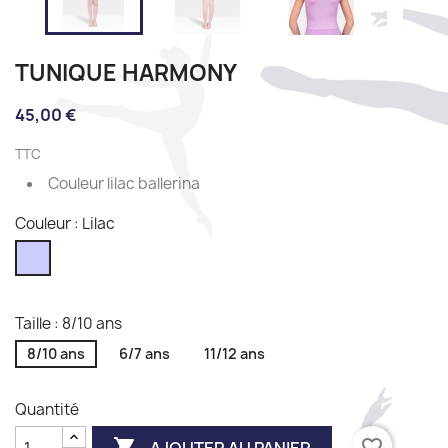
TUNIQUE HARMONY
45,00 €
TTC
Couleur lilac ballerina
Couleur : Lilac
Lilac
Taille : 8/10 ans
8/10 ans
6/7 ans
11/12 ans
Quantité

favorite_border
AJOUTER AU PANIER