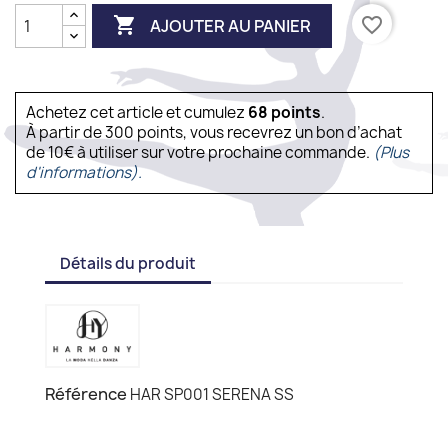

favorite_border
AJOUTER AU PANIER
Achetez cet article et cumulez
68
points
.
À partir de 300 points, vous recevrez un bon d’achat
de 10€ à utiliser sur votre prochaine commande.
(Plus
d'informations).
Détails du produit
Référence
HAR SP001 SERENA SS