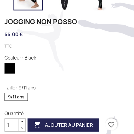
JOGGING NON POSSO
55,00 €
TTC
Couleur : Black
Black
Taille : 9/11 ans
9/11 ans
Quantité

favorite_border
AJOUTER AU PANIER