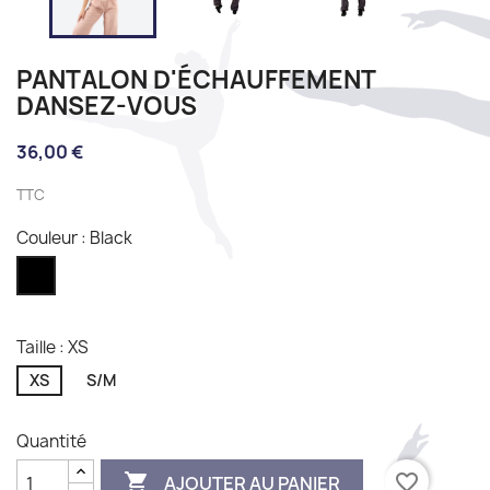
PANTALON D'ÉCHAUFFEMENT
DANSEZ-VOUS
36,00 €
TTC
Couleur : Black
Black
Taille : XS
XS
S/M
Quantité

favorite_border
AJOUTER AU PANIER