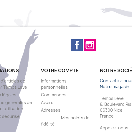
Facebook
Instagram
MATIONS
VOTRE COMPTE
NOTRE SOCI
Contactez-nou
 d'articles de
Informations
Notre magasin
ar Temps Levé
personnelles
 légales
Commandes
Temps Levé
ns générales de
Avoirs
8, Boulevard Ri
d'utilisation
Adresses
06300 Nice
France
 sécurisé
Mes points de
fidélité
Appelez-nous :
s