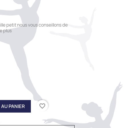
aille petit nous vous conseillons de
de plus
favorite_border
 AU PANIER