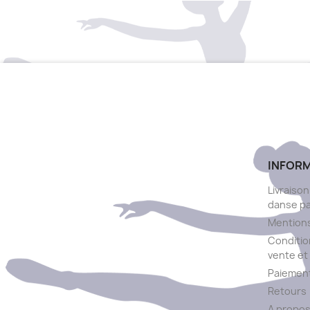
INFOR
Livraison
danse p
Mentions
Conditio
vente et 
Paiement
Retours
A propo