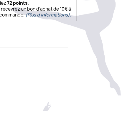
ulez
72
points
.
s recevrez un bon d’achat de 10€ à
ne commande.
(Plus d'informations).