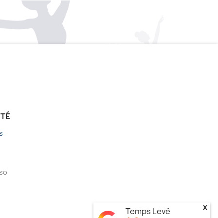
ÉTÉ
s
sso
x
Temps Levé