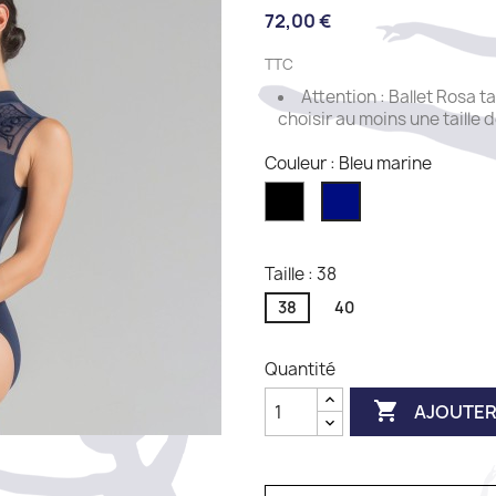
72,00 €
TTC
Attention : Ballet Rosa t
choisir au moins une taille 
Couleur : Bleu marine
Noir
Bleu
marine
Taille : 38
38
40
Quantité

AJOUTER