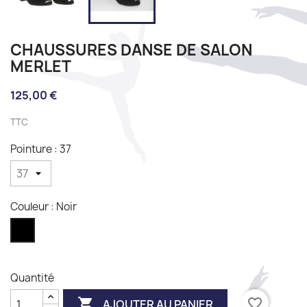
CHAUSSURES DANSE DE SALON
MERLET
125,00 €
TTC
Pointure : 37
Couleur : Noir
Noir
Quantité

favorite_border
AJOUTER AU PANIER