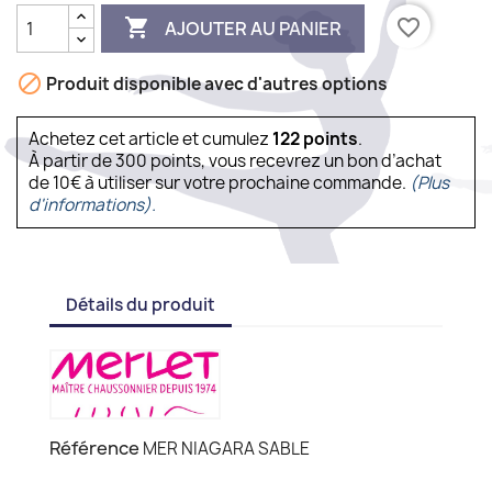

favorite_border
AJOUTER AU PANIER

Produit disponible avec d'autres options
Achetez cet article et cumulez
122
points
.
À partir de 300 points, vous recevrez un bon d’achat
de 10€ à utiliser sur votre prochaine commande.
(Plus
d'informations).
Détails du produit
Référence
MER NIAGARA SABLE