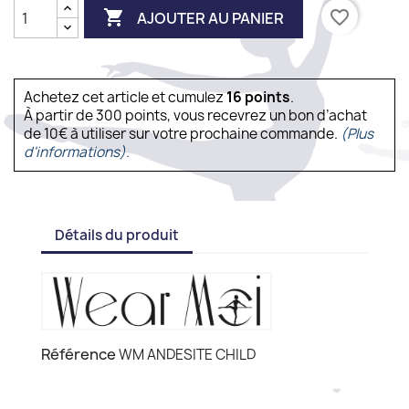

favorite_border
AJOUTER AU PANIER
Achetez cet article et cumulez
16
points
.
À partir de 300 points, vous recevrez un bon d’achat
de 10€ à utiliser sur votre prochaine commande.
(Plus
d'informations).
Détails du produit
Référence
WM ANDESITE CHILD