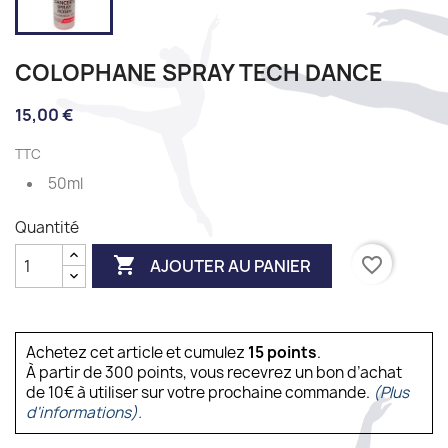
COLOPHANE SPRAY TECH DANCE
15,00 €
TTC
50ml
Quantité

favorite_border
AJOUTER AU PANIER
Achetez cet article et cumulez
15
points
.
À partir de 300 points, vous recevrez un bon d’achat
de 10€ à utiliser sur votre prochaine commande.
(Plus
d'informations).