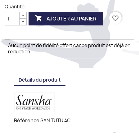
Quantité

favorite_border
AJOUTER AU PANIER
Aucun point de fidélité offert car ce produit est déjà en
réduction
Détails du produit
Référence
SAN TUTU 4C