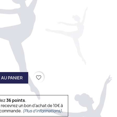
favorite_border
 AU PANIER
ulez
36
points
.
s recevrez un bon d’achat de 10€ à
ne commande.
(Plus d'informations).