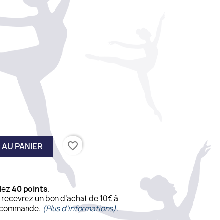
favorite_border
 AU PANIER
ulez
40
points
.
s recevrez un bon d’achat de 10€ à
ne commande.
(Plus d'informations).