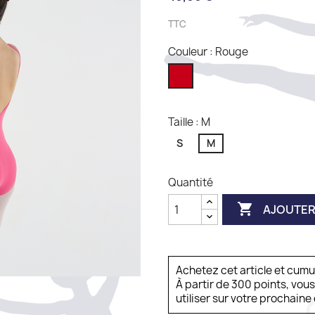
TTC
Couleur : Rouge
Rouge
Taille : M
S
M
Quantité

AJOUTER
Achetez cet article et cum
À partir de 300 points, vou
utiliser sur votre prochai