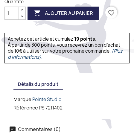
Quantité

favorite_border
AJOUTER AU PANIER
Achetez cet article et cumulez
19
points
.
À partir de 300 points, vous recevrez un bon d’achat
de 10€ à utiliser sur votre prochaine commande.
(Plus
d'informations).
Détails du produit
Marque
Pointe Studio
Référence
PS 7211402
Commentaires (0)