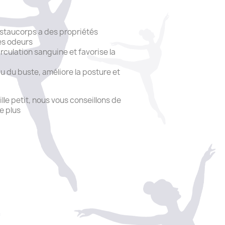
justaucorps a des propriétés
les odeurs
irculation sanguine et favorise la
 du buste, améliore la posture et
ille petit, nous vous conseillons de
de plus