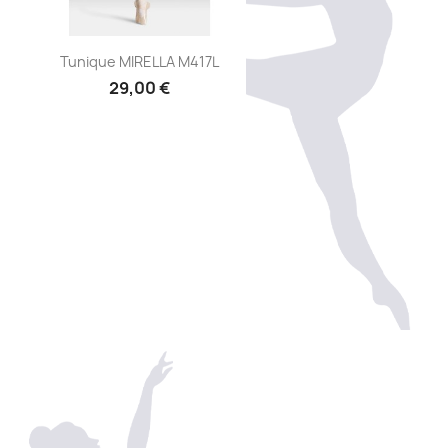
Aperçu rapide

Tunique MIRELLA M417L
29,00 €