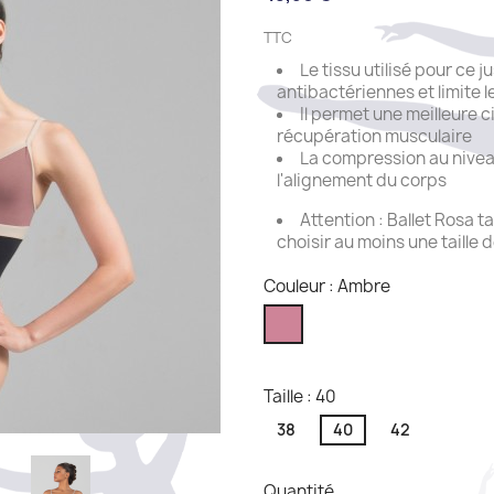
TTC
Le tissu utilisé pour ce 
antibactériennes et limite 
Il permet une meilleure c
récupération musculaire
La compression au niveau
l'alignement du corps
Attention : Ballet Rosa ta
choisir au moins une taille 
Couleur : Ambre
Ambre
Taille : 40
38
40
42
Quantité