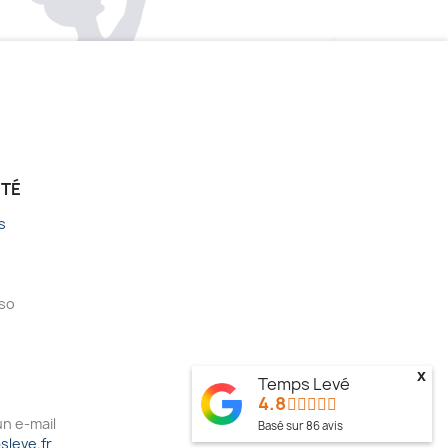
ÉTÉ
s
sso
x
Temps Levé
4.8
n e-mail
Basé sur
86
avis
leve.fr