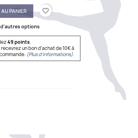
favorite_border
 AU PANIER
 d'autres options
ulez
49
points
.
s recevrez un bon d’achat de 10€ à
ne commande.
(Plus d'informations).