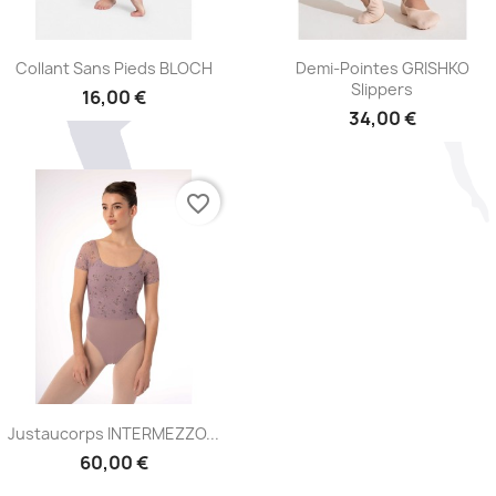
Aperçu rapide
Aperçu rapide


Collant Sans Pieds BLOCH
Demi-Pointes GRISHKO
Slippers
16,00 €
34,00 €
favorite_border
Aperçu rapide

Justaucorps INTERMEZZO...
60,00 €