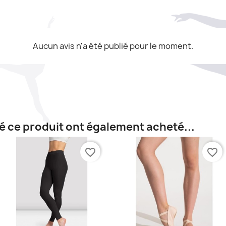
Aucun avis n'a été publié pour le moment.
té ce produit ont également acheté...
favorite_border
favorite_border