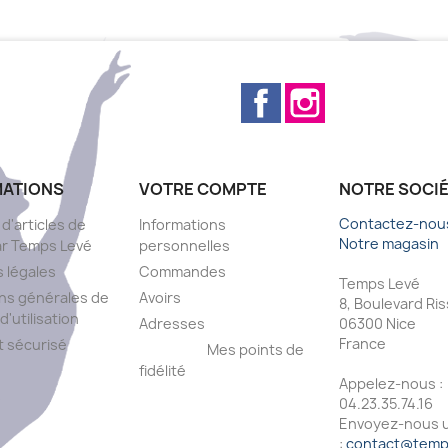
Facebook
Instagram
MATIONS
VOTRE COMPTE
NOTRE SOCI
Contactez-nou
 d'articles de
Informations
Notre magasin
ar Temps Levé
personnelles
 légales
Commandes
Temps Levé
ns générales de
Avoirs
8, Boulevard Ri
d'utilisation
Adresses
06300 Nice
France
 sécurisé
Mes points de
fidélité
Appelez-nous :
s
04.23.35.74.16
Envoyez-nous u
:
contact@temps