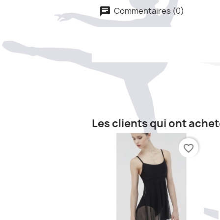
Commentaires (0)
Les clients qui ont ache
favorite_border