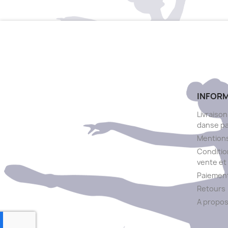
INFOR
Livraison
danse p
Mentions
Conditio
vente et 
Paiement
Retours
A propo