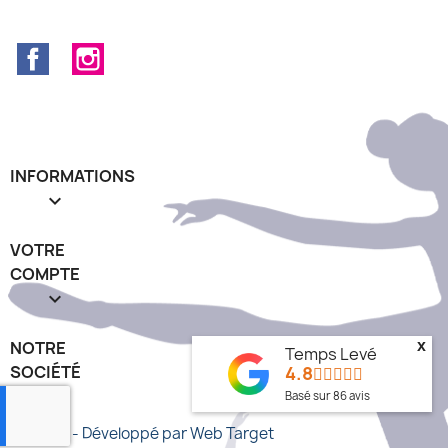
Facebook
Instagram
INFORMATIONS

VOTRE
COMPTE

x
NOTRE
Temps Levé
4.8
SOCIÉTÉ
keyboard_arrow_down
Basé sur
86
avis
© 2026 - Développé par Web Target