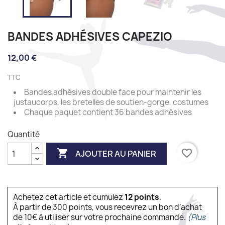
BANDES ADHÉSIVES CAPEZIO
12,00 €
TTC
Bandes adhésives double face pour maintenir les
justaucorps, les bretelles de soutien-gorge, costumes
Chaque paquet contient 36 bandes adhésives
Quantité

favorite_border
AJOUTER AU PANIER
Achetez cet article et cumulez
12
points
.
À partir de 300 points, vous recevrez un bon d’achat
de 10€ à utiliser sur votre prochaine commande.
(Plus