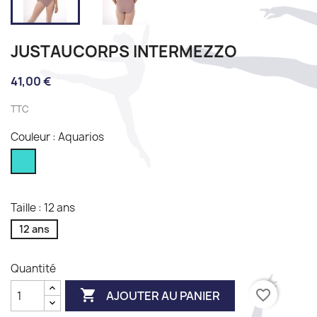
JUSTAUCORPS INTERMEZZO
41,00 €
TTC
Couleur : Aquarios
Aquarios
Taille : 12 ans
12 ans
Quantité

favorite_border
AJOUTER AU PANIER