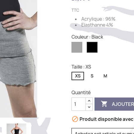
TTC
Acrylique : 96%
Elasthanne 4%
Couleur : Black
Gris
Black
Taille : XS
XS
S
M
Quantité

AJOUTER

Produit disponible avec