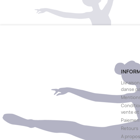
INFOR
Livraison
danse p
Mentions
Conditio
vente et 
Paiement
Retours
A propo