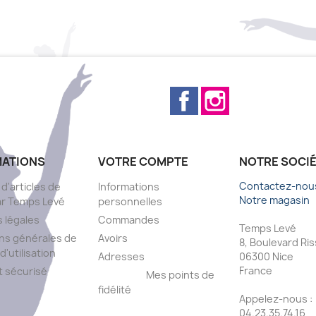
Facebook
Instagram
MATIONS
VOTRE COMPTE
NOTRE SOCI
Contactez-nou
 d'articles de
Informations
Notre magasin
ar Temps Levé
personnelles
 légales
Commandes
Temps Levé
ns générales de
Avoirs
8, Boulevard Ri
d'utilisation
Adresses
06300 Nice
France
 sécurisé
Mes points de
fidélité
Appelez-nous :
s
04.23.35.74.16