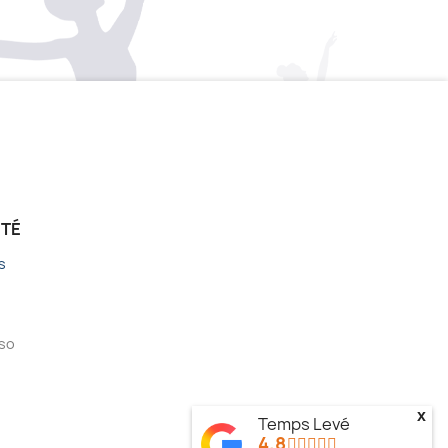
ÉTÉ
s
sso
x
Temps Levé
4.8