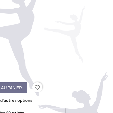
favorite_border
 AU PANIER
 d'autres options