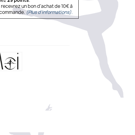
ulez
29
points
.
s recevrez un bon d’achat de 10€ à
ne commande.
(Plus d'informations).