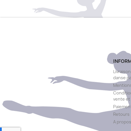
INFOR
Livraison
danse p
Mentions
Conditio
vente et 
Paiement
Retours
A propo