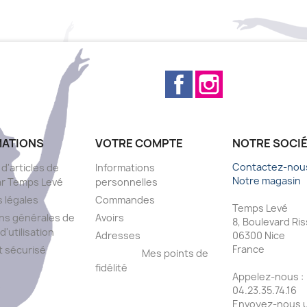
Facebook
Instagram
MATIONS
VOTRE COMPTE
NOTRE SOCI
Contactez-nou
 d'articles de
Informations
Notre magasin
ar Temps Levé
personnelles
 légales
Commandes
Temps Levé
ns générales de
Avoirs
8, Boulevard Ri
d'utilisation
Adresses
06300 Nice
France
 sécurisé
Mes points de
fidélité
Appelez-nous :
s
04.23.35.74.16
Envoyez-nous u