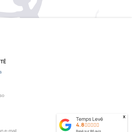
ÉTÉ
s
sso
x
Temps Levé
4.8
n e-mail
Basé sur
86
avis