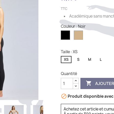
TTC
Académique sans manc
Couleur : Noir
Nude
Noir
Taille : XS
XS
S
M
L
Quantité

AJOUTER

Produit disponible avec
Achetez cet article et cum