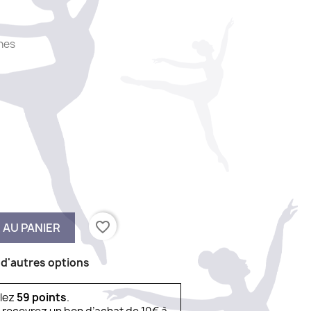
hes
favorite_border
 AU PANIER
 d'autres options
ulez
59
points
.