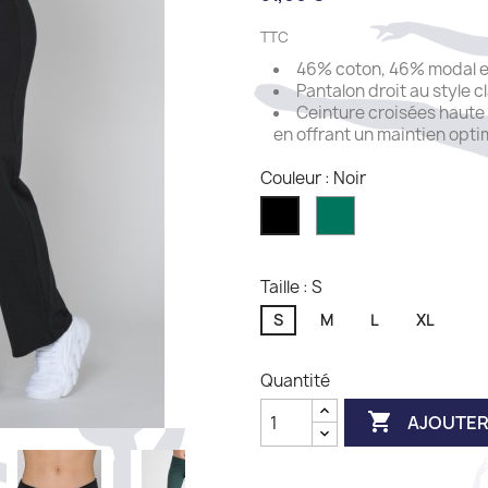
TTC
46% coton, 46% modal e
Pantalon droit au style c
Ceinture croisées haute q
en offrant un maintien opti
Couleur : Noir
Tropical
Noir
Taille : S
S
M
L
XL
Quantité

AJOUTER