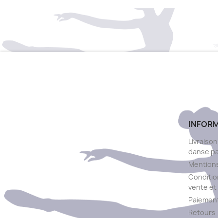
INFOR
Livraison
danse p
Mentions
Conditio
vente et 
Paiement
Retours