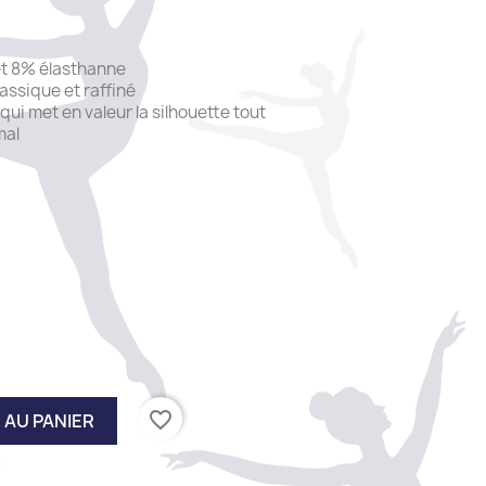
t 8% élasthanne
lassique et raffiné
ui met en valeur la silhouette tout
mal
favorite_border
 AU PANIER