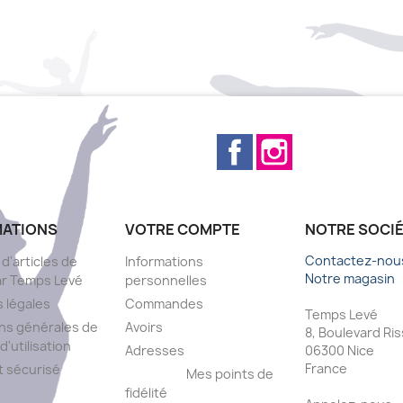
Facebook
Instagram
MATIONS
VOTRE COMPTE
NOTRE SOCI
Contactez-nou
 d'articles de
Informations
Notre magasin
ar Temps Levé
personnelles
 légales
Commandes
Temps Levé
ns générales de
Avoirs
8, Boulevard Ri
d'utilisation
Adresses
06300 Nice
France
 sécurisé
Mes points de
fidélité