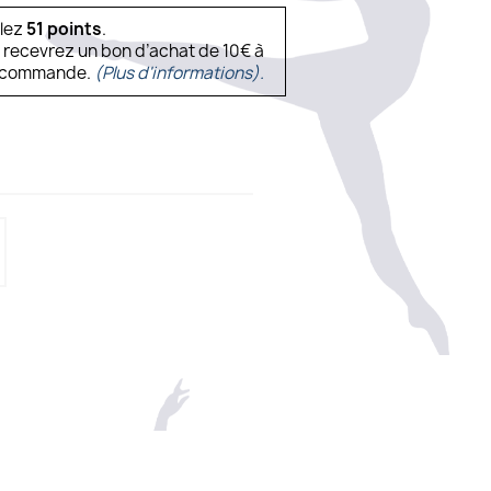
ulez
51
points
.
s recevrez un bon d’achat de 10€ à
ne commande.
(Plus d'informations).