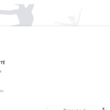
ÉTÉ
s
sso
x