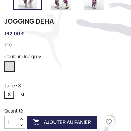
JOGGING DEHA
132,00 €
TTC
Couleur : Ice grey
Ice
grey
Taille : S
S
M
Quantité

favorite_border
AJOUTER AU PANIER