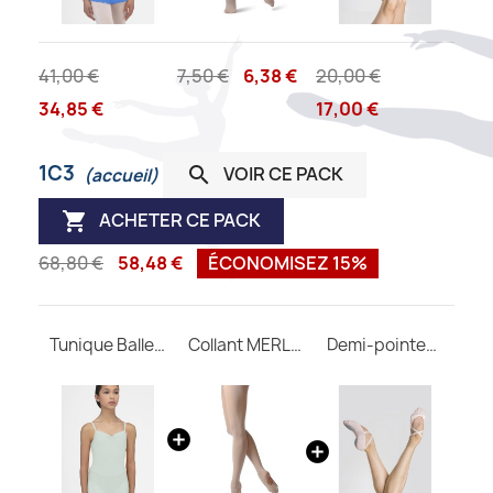
41,00 €
7,50 €
6,38 €
20,00 €
34,85 €
17,00 €
1C3
VOIR CE PACK

(accueil)
ACHETER CE PACK

68,80 €
58,48 €
ÉCONOMISEZ 15%
Tunique Ballerine WEAR MOI
Collant MERLET convertible enfant
Demi-pointes CERES M Wear Moi