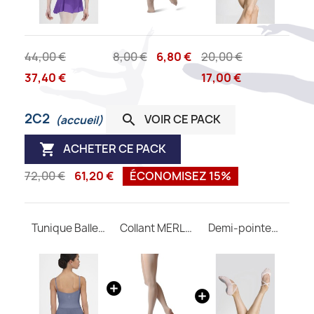
44,00 €
8,00 €
6,80 €
20,00 €
37,40 €
17,00 €
2C2
VOIR CE PACK

(accueil)
ACHETER CE PACK

72,00 €
61,20 €
ÉCONOMISEZ 15%
Tunique Ballerine WEAR MOI
Collant MERLET convertible adulte
Demi-pointes CERES M Wear Moi