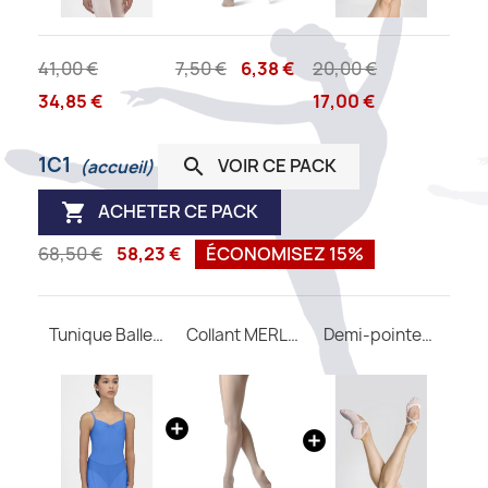
41,00 €
7,50 €
6,38 €
20,00 €
34,85 €
17,00 €
1C1
VOIR CE PACK

(accueil)
ACHETER CE PACK

68,50 €
58,23 €
ÉCONOMISEZ 15%
Tunique Ballerine WEAR MOI
Collant MERLET avec pieds enfant
Demi-pointes CERES M Wear Moi