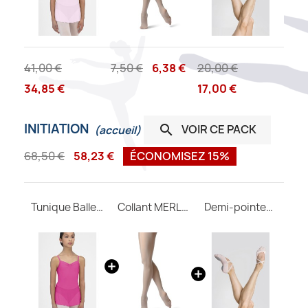
41,00 €
7,50 €
6,38 €
20,00 €
34,85 €
17,00 €
INITIATION
VOIR CE PACK

(accueil)
68,50 €
58,23 €
ÉCONOMISEZ 15%
Tunique Ballerine WEAR MOI
Collant MERLET avec pieds enfant
Demi-pointes CERES M Wear Moi