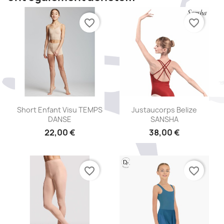
favorite_border
favorite_border
Aperçu rapide
Aperçu rapide


Short Enfant Visu TEMPS
Justaucorps Belize
DANSE
SANSHA
22,00 €
38,00 €
favorite_border
favorite_border