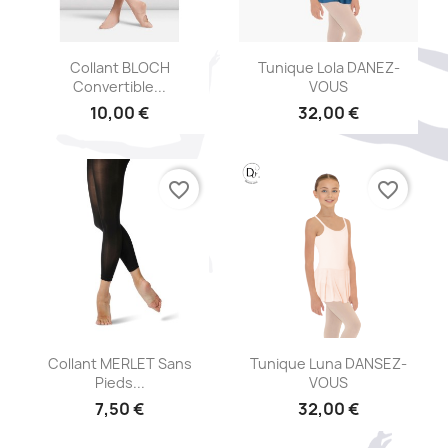
Aperçu rapide
Aperçu rapide


Collant BLOCH
Tunique Lola DANEZ-
Convertible...
VOUS
10,00 €
32,00 €
+2
favorite_border
favorite_border
Aperçu rapide
Aperçu rapide


Collant MERLET Sans
Tunique Luna DANSEZ-
Pieds...
VOUS
7,50 €
32,00 €