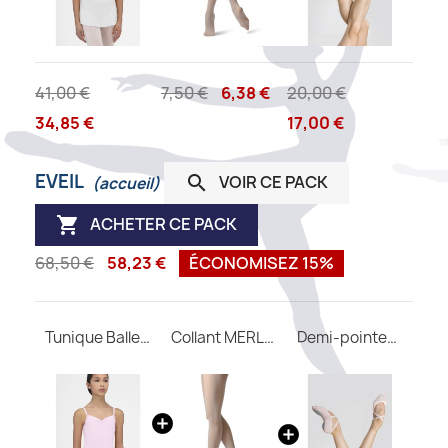
41,00 €
7,50 €
6,38 €
20,00 €
34,85 €
17,00 €
EVEIL
VOIR CE PACK

(accueil)
ACHETER CE PACK

68,50 €
58,23 €
ÉCONOMISEZ 15%
Tunique Ballerine WEAR MOI
Collant MERLET avec pieds enfant
Demi-pointes CERES M Wear Moi