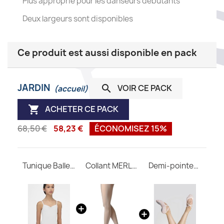
Plus approprié pour les danseurs débutants
Deux largeurs sont disponibles
Ce produit est aussi disponible en pack
JARDIN
VOIR CE PACK

(accueil)
ACHETER CE PACK

68,50 €
58,23 €
ÉCONOMISEZ 15%
Tunique Ballerine WEAR MOI
Collant MERLET avec pieds enfant
Demi-pointes CERES M Wear Moi