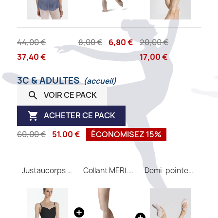
44,00 €
8,00 €
6,80 €
20,00 €
37,40 €
17,00 €
3C & ADULTES
(accueil)
VOIR CE PACK

ACHETER CE PACK

60,00 €
51,00 €
ÉCONOMISEZ 15%
Justaucorps femme Abbie WEAR MOI
Collant MERLET convertible adulte
Demi-pointes CERES M Wear Moi