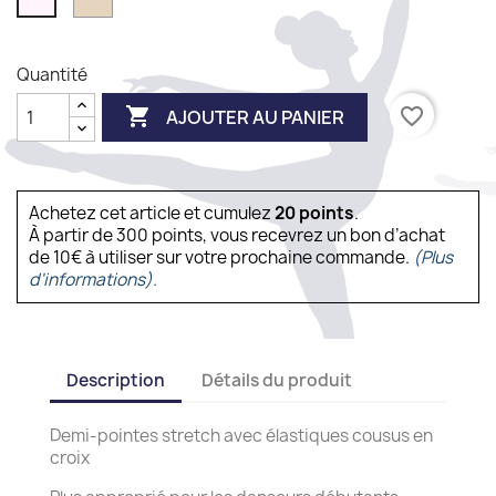
pink
pink
Quantité

favorite_border
AJOUTER AU PANIER
Achetez cet article et cumulez
20
points
.
À partir de 300 points, vous recevrez un bon d’achat
de 10€ à utiliser sur votre prochaine commande.
(Plus
d'informations).
Description
Détails du produit
Demi-pointes stretch avec élastiques cousus en
croix