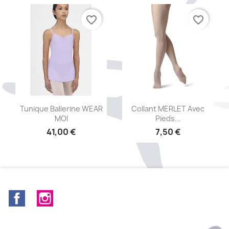
favorite_border
favorite_border
Aperçu rapide
Aperçu rapide


Tunique Ballerine WEAR
Collant MERLET Avec
MOI
Pieds...
41,00 €
7,50 €
+11
Facebook
Instagram