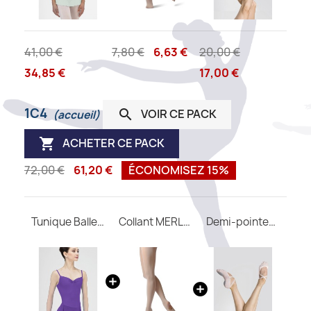
41,00 €
7,80 €
6,63 €
20,00 €
34,85 €
17,00 €
1C4
VOIR CE PACK

(accueil)
ACHETER CE PACK

72,00 €
61,20 €
ÉCONOMISEZ 15%
Tunique Ballerine WEAR MOI
Collant MERLET convertible adulte
Demi-pointes CERES M Wear Moi