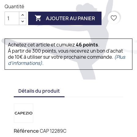
Quantité

favorite_border
AJOUTER AU PANIER
Achetez cet article et cumulez
46
points
.
À partir de 300 points, vous recevrez un bon d’achat
de 10€ à utiliser sur votre prochaine commande.
(Plus
d'informations).
Détails du produit
Référence
CAP 12289C