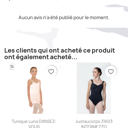
Aucun avis n'a été publié pour le moment.
Les clients qui ont acheté ce produit
ont également acheté...
favorite_border
favorite_border
Aperçu rapide
Aperçu rapide


Tunique Luna DANSEZ-
Justaucorps 31603
VOUS
INTERMEZZO