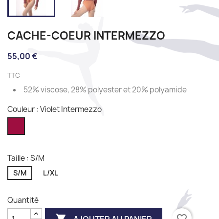
CACHE-COEUR INTERMEZZO
55,00 €
TTC
52% viscose, 28% polyester et 20% polyamide
Couleur : Violet Intermezzo
Violet
Intermezzo
Taille : S/M
S/M
L/XL
Quantité

favorite_border
AJOUTER AU PANIER