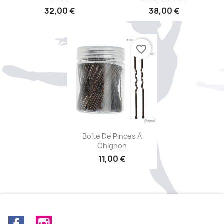
32,00 €
38,00 €
favorite_border
Aperçu rapide

Boîte De Pinces À
Chignon
11,00 €
Facebook
Instagram