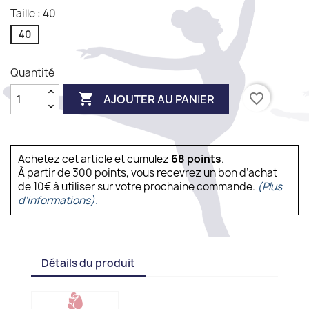
Taille : 40
40
Quantité

favorite_border
AJOUTER AU PANIER
Achetez cet article et cumulez
68
points
.
À partir de 300 points, vous recevrez un bon d’achat
de 10€ à utiliser sur votre prochaine commande.
(Plus
d'informations).
Détails du produit