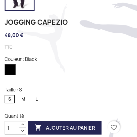
JOGGING CAPEZIO
48,00 €
TTC
Couleur : Black
Black
Taille : S
S
M
L
Quantité

favorite_border
AJOUTER AU PANIER