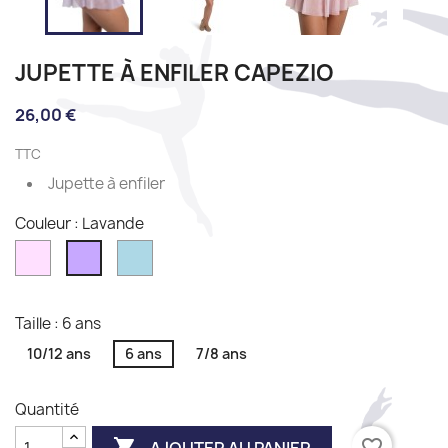
JUPETTE À ENFILER CAPEZIO
26,00 €
TTC
Jupette à enfiler
Couleur : Lavande
Pink
Light
Lavande
blue
Taille : 6 ans
10/12 ans
6 ans
7/8 ans
Quantité

favorite_border
AJOUTER AU PANIER