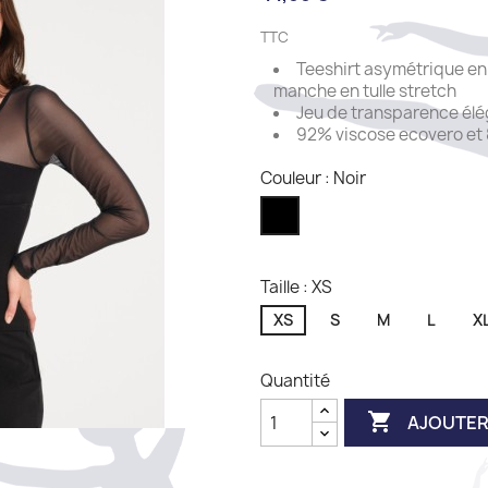
TTC
Teeshirt asymétrique e
manche en tulle stretch
Jeu de transparence élé
92% viscose ecovero et
Couleur : Noir
Noir
Taille : XS
XS
S
M
L
X
Quantité

AJOUTER