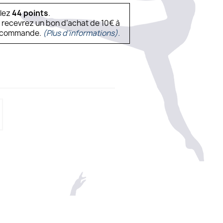
ulez
44
points
.
s recevrez un bon d’achat de 10€ à
ne commande.
(Plus d'informations).