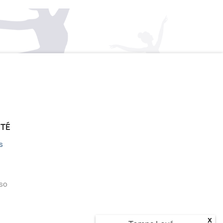
ÉTÉ
s
sso
x