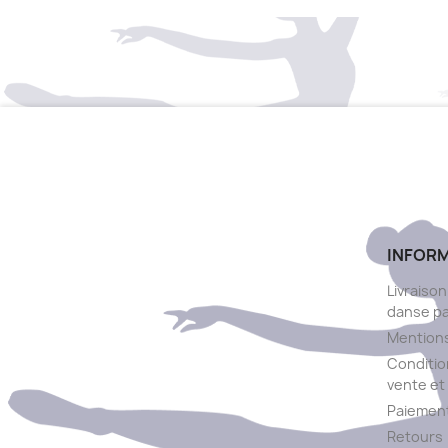
INFOR
Livraison
danse p
Mentions
Conditio
vente et 
Paiement
Retours