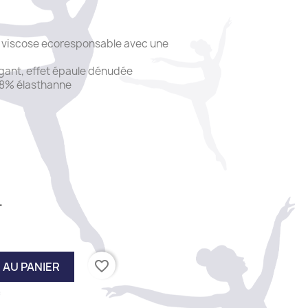
n viscose ecoresponsable avec une
gant, effet épaule dénudée
 8% élasthanne
L
favorite_border
 AU PANIER