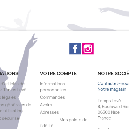
Facebook
Instagram
MATIONS
VOTRE COMPTE
NOTRE SOCI
Contactez-nou
 d'articles de
Informations
Notre magasin
ar Temps Levé
personnelles
 légales
Commandes
Temps Levé
ns générales de
Avoirs
8, Boulevard Ri
d'utilisation
Adresses
06300 Nice
France
 sécurisé
Mes points de
fidélité