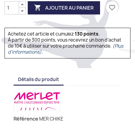

favorite_border
AJOUTER AU PANIER
Achetez cet article et cumulez
130
points
.
À partir de 300 points, vous recevrez un bon d’achat
de 10€ à utiliser sur votre prochaine commande.
(Plus
d'informations).
Détails du produit
Référence
MER CHIKE