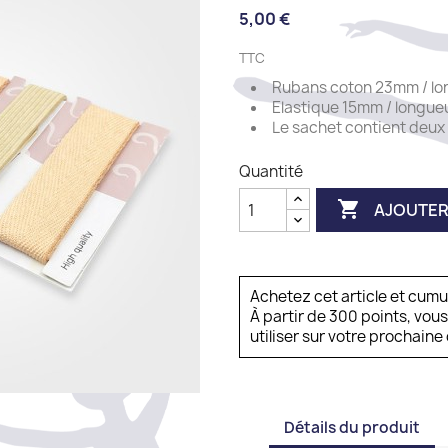
5,00 €
TTC
Rubans coton 23mm / lon
Elastique 15mm / longue
Le sachet contient deux
Quantité

AJOUTER
Achetez cet article et cum
À partir de 300 points, vou
utiliser sur votre prochai
Détails du produit