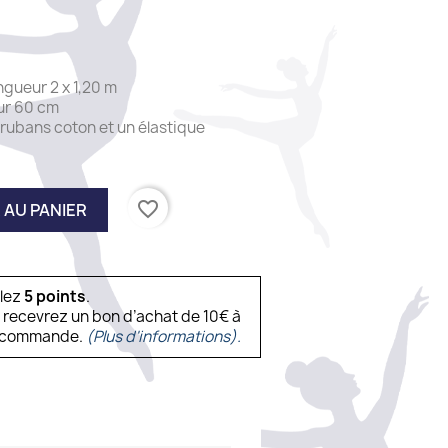
gueur 2 x 1,20 m
ur 60 cm
 rubans coton et un élastique
favorite_border
 AU PANIER
ulez
5
points
.
s recevrez un bon d’achat de 10€ à
ne commande.
(Plus d'informations).