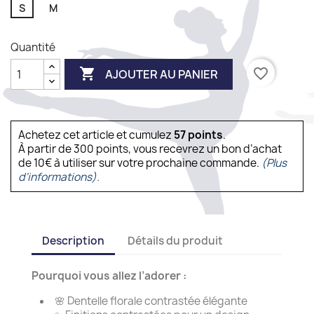
S
M
Quantité

favorite_border
AJOUTER AU PANIER
Achetez cet article et cumulez
57
points
.
À partir de 300 points, vous recevrez un bon d’achat
de 10€ à utiliser sur votre prochaine commande.
(Plus
d'informations).
Description
Détails du produit
Pourquoi vous allez l’adorer :
🌸 Dentelle florale contrastée élégante