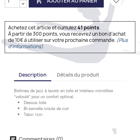

favorite_border
AJOUTER AU PANIER
Achetez cet article et cumulez
41
points
.
À partir de 300 points, vous recevrez un bon d’achat
de 10€ à utiliser sur votre prochaine commande.
(Plus
d'informations).
Description
Détails du produit
Bottines de jazz à lacets en toile et Intérieur microfibre
"velouté" pour un confort optimal.
Dessus toile
Bi-semelle croute de cuir
Talon 1cm
Commentaires (0)