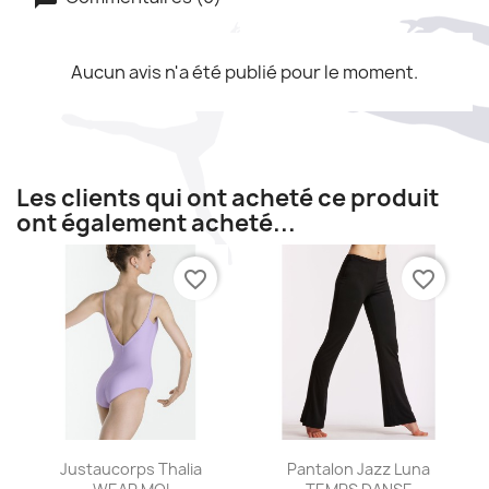
Aucun avis n'a été publié pour le moment.
Les clients qui ont acheté ce produit
ont également acheté...
favorite_border
favorite_border
Aperçu rapide
Aperçu rapide


Justaucorps Thalia
Pantalon Jazz Luna