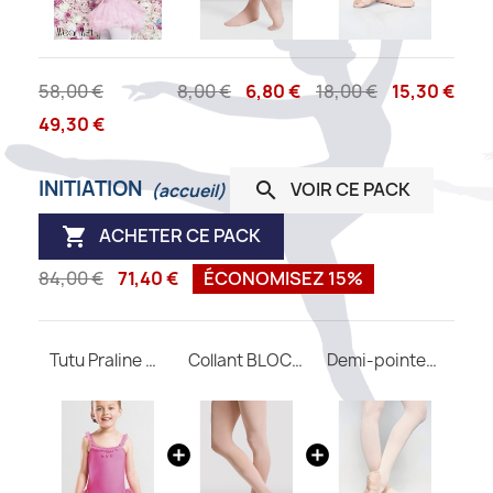
58,00 €
8,00 €
6,80 €
18,00 €
15,30 €
49,30 €
INITIATION
VOIR CE PACK

(accueil)
ACHETER CE PACK

84,00 €
71,40 €
ÉCONOMISEZ 15%
Tutu Praline WEAR MOI
Collant BLOCH avec pieds T0981
Demi-pointes WEAR MOI Astra