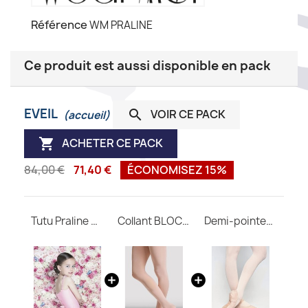
Référence
WM PRALINE
Ce produit est aussi disponible en pack
EVEIL
VOIR CE PACK

(accueil)
ACHETER CE PACK

84,00 €
71,40 €
ÉCONOMISEZ 15%
Tutu Praline WEAR MOI
Collant BLOCH avec pieds T0981
Demi-pointes WEAR MOI Astra