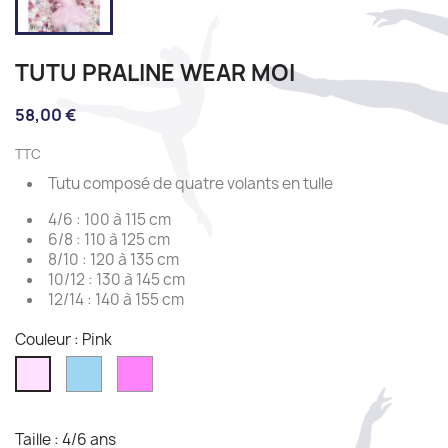
TUTU PRALINE WEAR MOI
58,00 €
TTC
Tutu composé de quatre volants en tulle
4/6 : 100 à 115 cm
6/8 : 110 à 125 cm
8/10 : 120 à 135 cm
10/12 : 130 à 145 cm
12/14 : 140 à 155 cm
Couleur : Pink
Sky
Rose
Pink
Taille : 4/6 ans