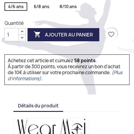
4/6 ans
6/8 ans
8/10 ans
Quantité

favorite_border
AJOUTER AU PANIER
Achetez cet article et cumulez
58
points
.
À partir de 300 points, vous recevrez un bon d’achat
de 10€ à utiliser sur votre prochaine commande.
(Plus
d'informations).
Détails du produit