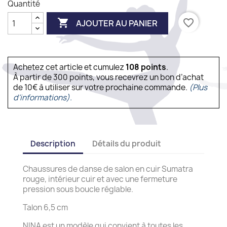
Quantité

favorite_border
AJOUTER AU PANIER
Achetez cet article et cumulez
108
points
.
À partir de 300 points, vous recevrez un bon d’achat
de 10€ à utiliser sur votre prochaine commande.
(Plus
d'informations).
Description
Détails du produit
Chaussures de danse de salon en cuir Sumatra
rouge, intérieur cuir et avec une fermeture
pression sous boucle réglable.
Talon 6,5 cm
NINA est un modèle qui convient à toutes les