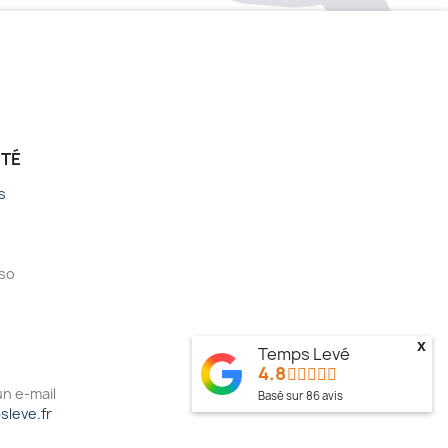
ÉTÉ
s
sso
x
Temps Levé
4.8
n e-mail
Basé sur
86
avis
leve.fr