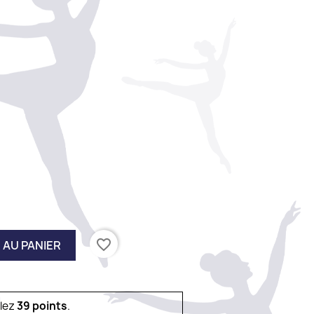
favorite_border
 AU PANIER
ulez
39
points
.