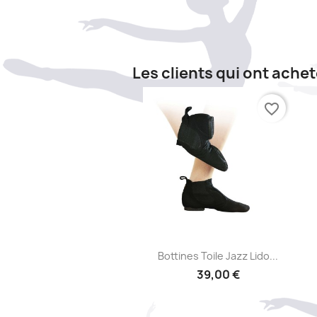
Les clients qui ont ache
favorite_border
Aperçu rapide

Bottines Toile Jazz Lido...
39,00 €