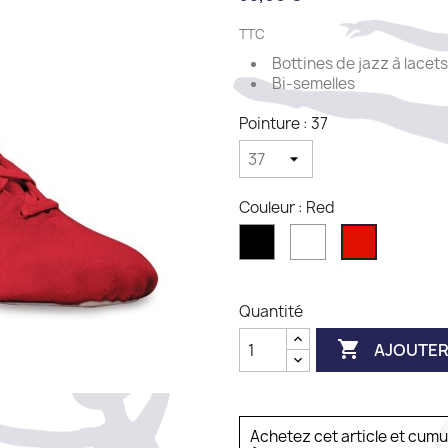
TTC
Bottines de jazz à lacets
Bi-semelles
Pointure : 37
Couleur : Red
Noir
Blanc
Red
Quantité

AJOUTER
Achetez cet article et cum