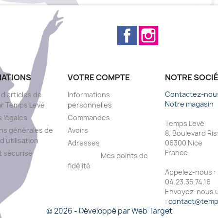
Facebook
Instagram
MATIONS
VOTRE COMPTE
NOTRE SOCI
Contactez-nou
 d'articles de
Informations
Notre magasin
ar Temps Levé
personnelles
 légales
Commandes
Temps Levé
ns générales de
Avoirs
8, Boulevard Ri
d'utilisation
Adresses
06300 Nice
France
 sécurisé
Mes points de
fidélité
Appelez-nous :
s
04.23.35.74.16
Envoyez-nous u
:
contact@temps
© 2026 - Développé par Web Target