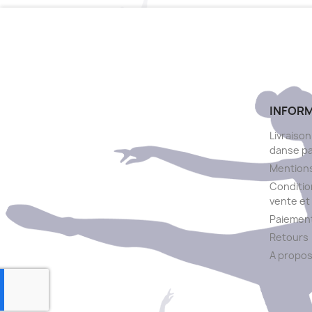
INFOR
Livraison
danse p
Mentions
Conditio
vente et 
Paiement
Retours
A propo